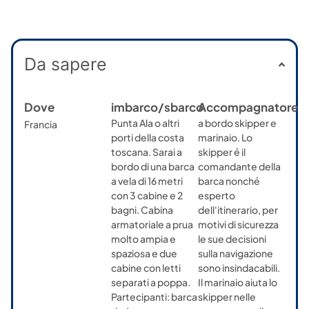
Da sapere
Dove
imbarco/sbarco
Accompagnatore
Punta Ala o altri
a bordo skipper e
Francia
porti della costa
marinaio. Lo
toscana. Sarai a
skipper é il
bordo di una barca
comandante della
a vela di 16 metri
barca nonché
con 3 cabine e 2
esperto
bagni. Cabina
dell'itinerario, per
armatoriale a prua
motivi di sicurezza
molto ampia e
le sue decisioni
spaziosa e due
sulla navigazione
cabine con letti
sono insindacabili.
separati a poppa.
Il marinaio aiuta lo
Partecipanti: barca
skipper nelle