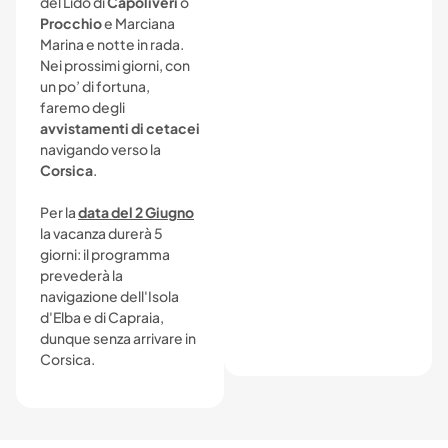
del Lido di
Capoliveri
o
Procchio
e Marciana
Marina e notte in rada.
Nei prossimi giorni, con
un po’ di fortuna,
faremo degli
avvistamenti di cetacei
navigando verso la
Corsica
.
Per la
data del 2 Giugno
la vacanza durerà 5
giorni: il programma
prevederà la
navigazione dell'Isola
d'Elba e di Capraia,
dunque senza arrivare in
Corsica.