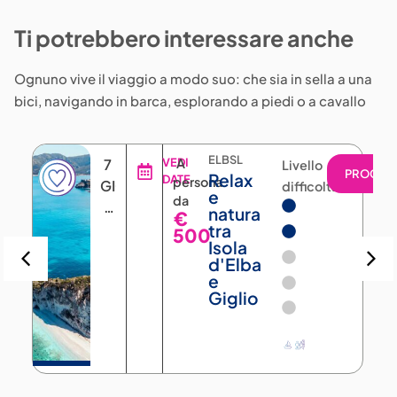
Ti potrebbero interessare anche
Ognuno vive il viaggio a modo suo: che sia in sella a una
bici, navigando in barca, esplorando a piedi o a cavallo
ELBSL
7
VEDI
A
Livello
PROGRA
Relax
DATE
persona
GIORNI
difficoltà
e
da
6
natura
€
NOTTI
tra
500
Isola
d'Elba
e
Giglio