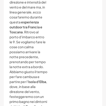
direzione e intensità del
vento e del mare ma, in
linea generale, ecco
cosa faremo durante
questa
esperienza
outdoor tra Francia e
Toscana
. Ritrovo al
porto d’imbarco entro
le 9. Se vogliamo fare le
cose con calma
possiamo arrivare la
notte precedente,
prenotando per tempo
la notte extra a bordo.
Abbiamo giusto il tempo
per fare cambusa e
partire per l'
Isola d'Elba
,
dove, in base alla
direzione del vento,
festeggeremo con un
primo bagno nei dintorni