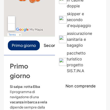
in cabine
doppie
skipper e
secondo
d'equipaggio
assicurazione
sanitaria e
Primo giorno
Secondo giorno
bagaglio
Terzo giorno
pacchetto
turistico
Primo
progetto
SIS.T.IN.A
giorno
Non comprende
Si salpa: rotta Elba
Il programma di
navigazione di una
vacanza in barca a vela
dipende sempre dalla