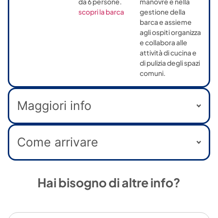
da 6 persone.
manovre e nella
scopri la barca
gestione della
barca e assieme
agli ospiti organizza
e collabora alle
attività di cucina e
di pulizia degli spazi
comuni.
Maggiori info
Come arrivare
Hai bisogno di altre info?