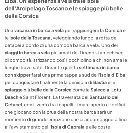
Elba. Un’esperienza a vela tra le isole
dell'Arcipelago Toscano e le spiagge più belle
della Corsica
Una
vacanza in barca a vela
per raggiungere la
Corsica
e
le
isole della Toscana,
veleggiando lungo la rotta dei
cetacei a bordo di una comoda barca a vela. Uno dei
viaggi in barca a vela
più amati del Tirreno si arricchisce
di comodità, strizzando così l'occhiolino a chi non ama le
lunghe traversate. Durante questa
settimana in barca
con skipper
farai una prima tappa a sud dell'
Isola d'Elba
,
per conquistare finalmente la penisola di
Bastia
e le
spiagge più belle della Corsica
come la
Saleccia
,
Lotu
Beach
e Saint Florent. La traversata del
Santuario dei
Cetacei
, con il vento tra i capelli, il mare aperto e i delfini
che giocano con la prua della nostra barca sarà un
momento di grande emozione che ci accompagnerà fino
all'avvistamento dell'
Isola di Capraia
e alle coste