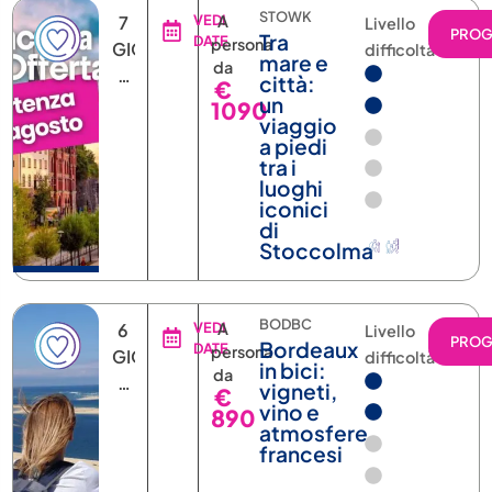
un
1090
viaggio
a piedi
tra i
luoghi
iconici
di
Stoccolma
BODBC
6
VEDI
A
Livello
PRO
Bordeaux
DATE
persona
GIORNI
difficoltà
in bici:
da
5
vigneti,
€
NOTTI
vino e
890
atmosfere
francesi