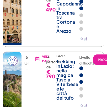
e
Arezzo
LAZTK
6
VEDI
A
Livello
PRO
Trekking
DATE
persona
GIORNI
difficoltà
in Lazio:
da
5
nella
€
NOTTI
magica
790
Tuscia
Viterbese
e le
città
del tufo
ALPEB
7
VEDI
A
Livello
PRO
Ciclovia
DATE
persona