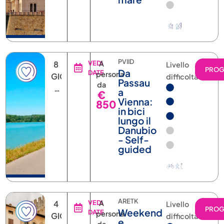
PVIID
8
VEDI
A
Livello
PRO
Da
DATE
persona
GIORNI
difficoltà
Passau
da
7
a
€
NOTTI
Vienna:
850
in bici
lungo il
Danubio
- Self-
guided
ARETK
4
VEDI
A
Livello
PRO
Weekend
DATE
persona
GIORNI
difficoltà
e
da
3
Capodanno
€
NOTTI
in
490
Toscana
tra
Cortona