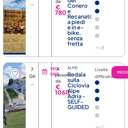
e in e-
bike,
senza
fretta
ALPID
7
VEDI
A
Livello
PRO
Pedala
DATE
persona
GIORNI
difficoltà
sulla
da
6
Ciclovia
€
NOTTI
Alpe
1060
Adria -
SELF-
GUIDED
ISTSL
7
VEDI
A
Livello
PRO
Croazia
DATE