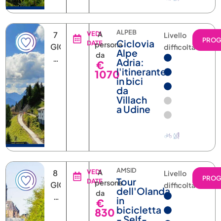
GIORNI
difficoltà
Alpe
da
6
Adria:
€
NOTTI
l'itinerante
1070
in bici
da
Villach
a Udine
AMSID
8
VEDI
A
Livello
PRO
Tour
DATE
persona
GIORNI
difficoltà
dell'Olanda
da
7
in
€
NOTTI
bicicletta
830
- Self-
guided