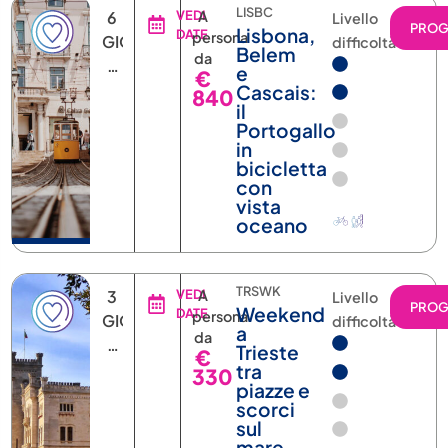
840
il
Portogallo
in
bicicletta
con
vista
oceano
TRSWK
3
VEDI
A
Livello
PRO
Weekend
DATE
persona
GIORNI
difficoltà
a
da
2
Trieste
€
NOTTI
tra
330
piazze e
scorci
sul
mare