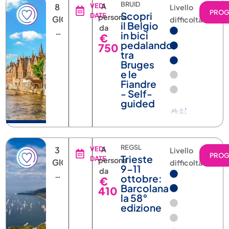
750
tra
Bruges
e le
Fiandre
- Self-
guided
REGSL
3
VEDI
A
Livello
PRO
Trieste
DATE
persona
GIORNI
difficoltà
9-11
da
2
ottobre:
€
NOTTI
Barcolana
410
la 58°
edizione