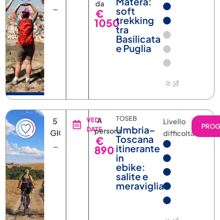
e Puglia
TOSEB
5
VEDI
A
Livello
PRO
Umbria–
DATE
persona
GIORNI
difficoltà
Toscana
€
4
itinerante
890
NOTTI
in
ebike:
salite e
meraviglia
UMBEB
7
VEDI
A
Livello
PRO