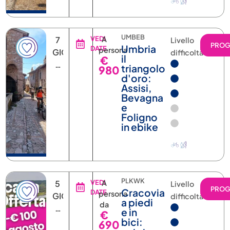
Umbria
DATE
persona
GIORNI
difficoltà
il
€
6
triangolo
980
NOTTI
d'oro:
Assisi,
Bevagna
e
Foligno
in ebike
PLKWK
5
VEDI
A
Livello
PRO
Cracovia
DATE
persona
GIORNI
difficoltà
a piedi
da
4
e in
€
NOTTI
bici:
690
estate
slow tra
Kazimierz,
Tyniec
e Nowa