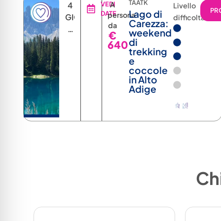
TAATK
4
VEDI
A
Livello
PR
Lago di
DATE
persona
GIORNI
difficoltà
Carezza:
da
3
weekend
€
NOTTI
di
640
trekking
e
coccole
in Alto
Adige
Chi