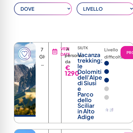
SIUTK
7
VEDI
A
Livello
PR
Vacanza
DATE
persona
GIORNI
difficoltà
trekking:
da
6
le
€
NOTTI
Dolomiti
1290
dell'Alpe
di Siusi
e
Parco
dello
Sciliar
in Alto
Adige