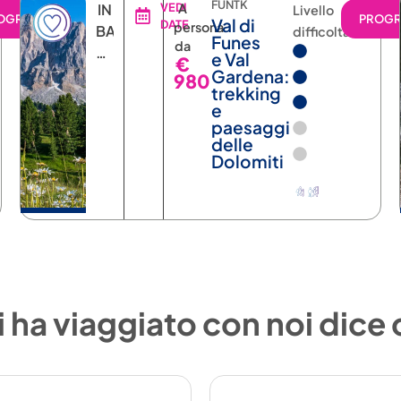
FUNTK
IN
VEDI
A
Livello
OGRAMMA
PROG
Val di
DATE
persona
BASE
difficoltà
Funes
da
ALLA
e Val
€
DATA
Gardena:
980
trekking
e
paesaggi
delle
Dolomiti
 ha viaggiato con noi dice