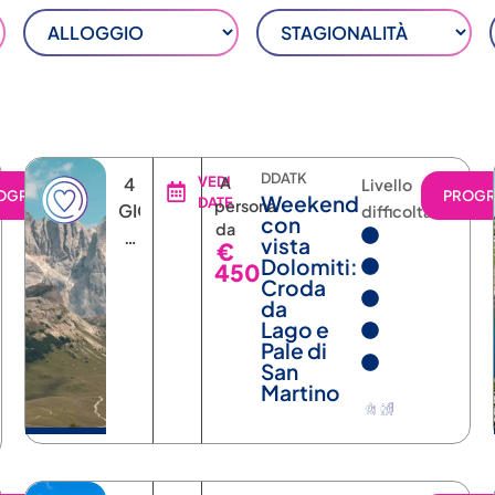
DDATK
4
VEDI
A
Livello
OGRAMMA
PROG
Weekend
DATE
persona
GIORNI
difficoltà
con
da
3
vista
€
NOTTI
Dolomiti:
450
Croda
da
Lago e
Pale di
San
Martino