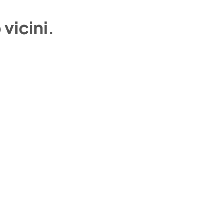
vicini.
CONDIZIONI DI VENDITA
CHI SIAMO
CALENDARIO