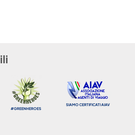
a t
dat
sco
li
SIAMO CERTIFICATI AIAV
F
#GREENHEROES