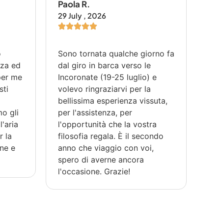
Paola R.
Fr
29 July , 2026
23 
o
Sono tornata qualche giorno fa
E'
zza ed
dal giro in barca verso le
va
 per me
Incoronate (19-25 luglio) e
pri
sti
volevo ringraziarvi per la
nos
bellissima esperienza vissuta,
res
mo gli
per l'assistenza, per
ci
l'aria
l'opportunità che la vostra
qu
r la
filosofia regala. È il secondo
Mau
ne e
anno che viaggio con voi,
org
spero di averne ancora
lo
l'occasione. Grazie!
ac
ne
rel
co
è l