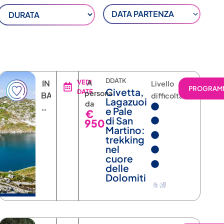
DATA PARTENZA
DDATK
IN
VEDI
A
Livello
RAMMA
PROGRAM
Civetta,
DATE
persona
BASE
difficoltà
Lagazuoi
da
ALLA
e Pale
€
DATA
di San
950
Martino:
trekking
nel
cuore
delle
Dolomiti