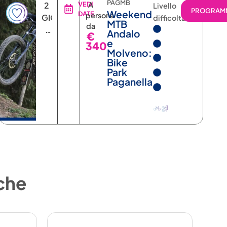
PAGMB
2
VEDI
A
Livello
RAMMA
PROGRAM
Weekend
DATE
persona
GIORNI
difficoltà
MTB
da
1
Andalo
€
NOTTE
e
340
Molveno:
Bike
Park
Paganella
 che