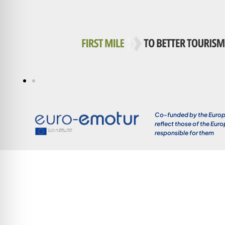
Co-funded by the Europe
reflect those of the Eur
responsible for them