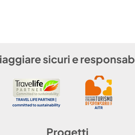
iaggiare sicuri e responsabi
TRAVEL LIFE PARTNER |
committed to sustainability
AITR
Progetti