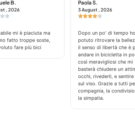
ele B.
Paola S.
st , 2026
3 August , 2026
labile mi è piaciuta ma
Dopo un po' di tempo h
o fatto troppe soste,
potuto ritrovare la belle
voluto fare più bici
il senso di libertà che è
andare in bicicletta in po
così meravigliosi che mi
basterà chiudere un atti
occhi, rivederli, e sentire 
sul viso. Grazie a tutti pe
compagnia, la condivisio
la simpatia.