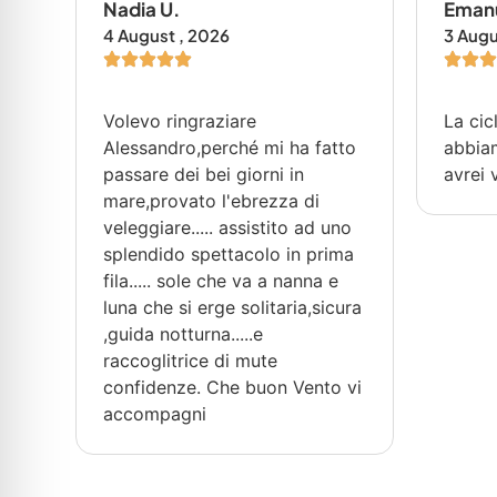
Nadia U.
Emanu
4 August , 2026
3 Augu
Volevo ringraziare
La cic
po.
Alessandro,perché mi ha fatto
abbiam
passare dei bei giorni in
avrei 
mare,provato l'ebrezza di
veleggiare..... assistito ad uno
splendido spettacolo in prima
fila..... sole che va a nanna e
luna che si erge solitaria,sicura
,guida notturna.....e
raccoglitrice di mute
confidenze. Che buon Vento vi
accompagni