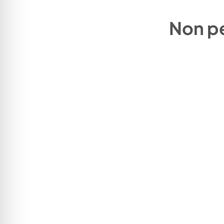
Non pe
infovacanze
044