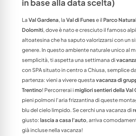
in base alla data scelta)
La
Val Gardena
, la
Val di Funes
e il
Parco Natura
Dolomiti
, dove è nato e cresciuto il famoso alp
altoatesina che ha saputo valorizzarsi con un 
genere. In questo ambiente naturale unico al m
semplicità, ti aspetta una settimana di
vacanza
con SPA situato in centro a Chiusa, semplice d
partenza: vieni a vivere questa
vacanza di grup
Trentino
! Percorrerai i
migliori sentieri della Va
pieni polmoni l'aria frizzantina di queste montag
blu del cielo limpido. Se cerchi una vacanza di
r
giusto:
lascia a casa l'auto
, arriva comodamente
già incluse nella vacanza!