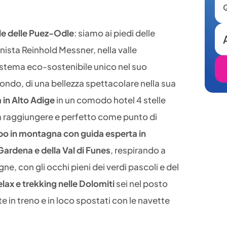
le delle Puez-Odle
: siamo ai piedi delle
inista Reinhold Messner, nella valle
sistema eco-sostenibile unico nel suo
ondo, di una bellezza spettacolare nella sua
 in Alto Adige
in un comodo hotel 4 stelle
a raggiungere e perfetto come punto di
po in montagna con
guida esperta in
l Gardena e della Val di Funes
, respirando a
ne, con gli occhi pieni dei verdi pascoli e del
elax e trekking nelle Dolomiti
sei nel posto
 in treno e in loco spostati con le navette