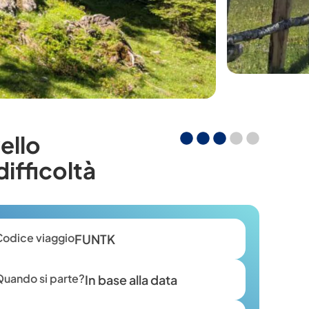
vello
difficoltà
Codice viaggio
FUNTK
Quando si parte?
In base alla data