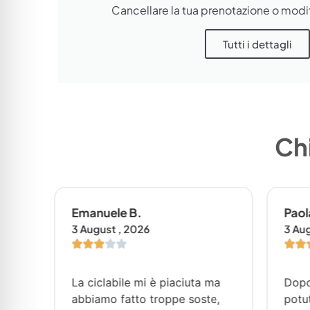
Cancellare la tua prenotazione o modif
Tutti i dettagli
Chi
Emanuele B.
Paola
3 August , 2026
3 Augu
La ciclabile mi è piaciuta ma
Dopo 
to
abbiamo fatto troppe soste,
potuto