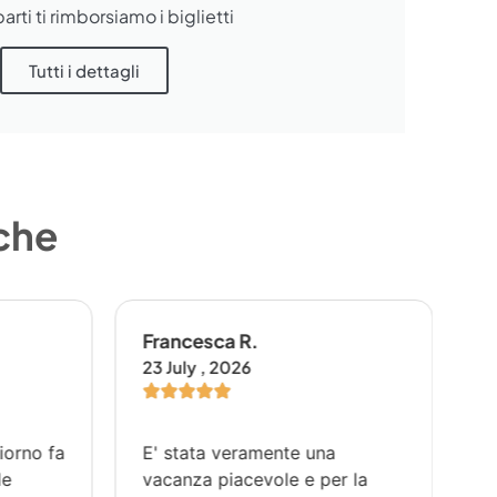
arti ti rimborsiamo i biglietti
Tutti i dettagli
 che
Francesca R.
Gi
23 July , 2026
29 
orno fa
E' stata veramente una
Il 
e
vacanza piacevole e per la
su