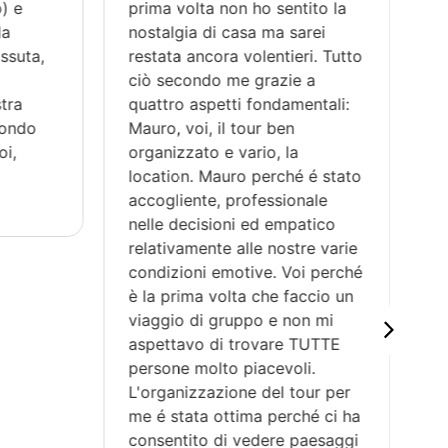
 e
prima volta non ho sentito la
pa
a
nostalgia di casa ma sarei
co
suta,
restata ancora volentieri. Tutto
vac
ciò secondo me grazie a
co
ra
quattro aspetti fondamentali:
sap
ondo
Mauro, voi, il tour ben
fis
,
organizzato e vario, la
sp
location. Mauro perché é stato
di 
accogliente, professionale
egu
nelle decisioni ed empatico
ha
relativamente alle nostre varie
pi
condizioni emotive. Voi perché
co
è la prima volta che faccio un
sal
viaggio di gruppo e non mi
co
aspettavo di trovare TUTTE
rip
persone molto piacevoli.
L'organizzazione del tour per
me é stata ottima perché ci ha
consentito di vedere paesaggi