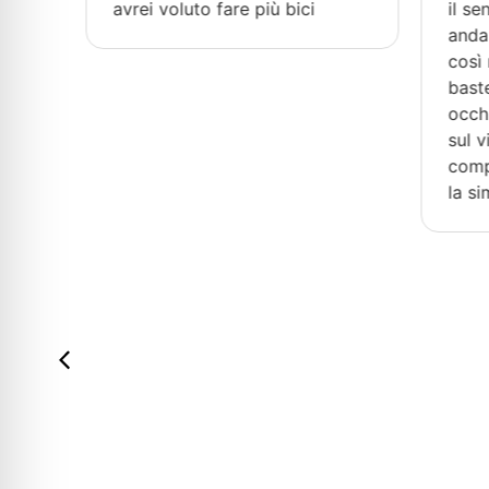
avrei voluto fare più bici
il sen
andare
no
così m
ma
baster
occhi, 
ura
sul vi
compag
la sim
 vi