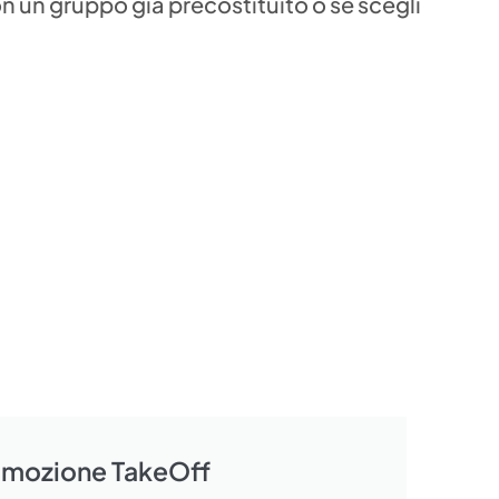
on un gruppo già precostituito o se scegli
omozione TakeOff