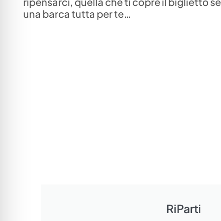
ripensarci, quella che ti copre il bigliett
una barca tutta per te…
RiParti