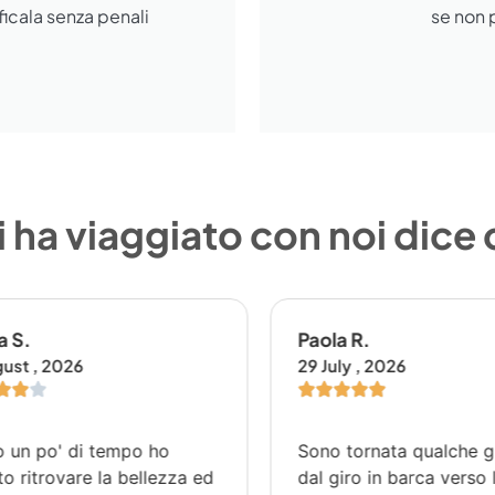
icala senza penali
se non p
 ha viaggiato con noi dice
 S.
Paola R.
st , 2026
29 July , 2026
un po' di tempo ho
Sono tornata qualche gi
 ritrovare la bellezza ed
dal giro in barca verso l