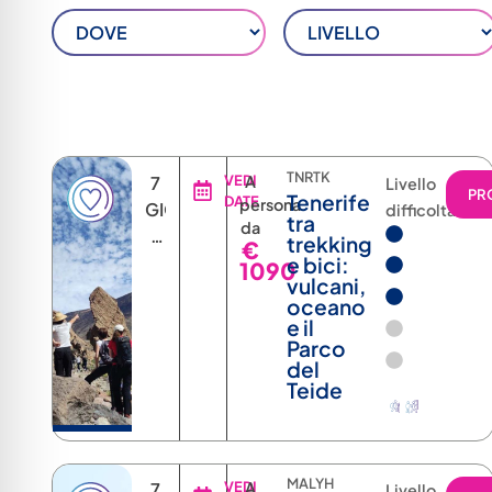
TNRTK
7
VEDI
A
Livello
PR
Tenerife
DATE
persona
GIORNI
difficoltà
tra
da
6
trekking
€
NOTTI
e bici:
1090
vulcani,
oceano
e il
Parco
del
Teide
MALYH
7
VEDI
A
Livello