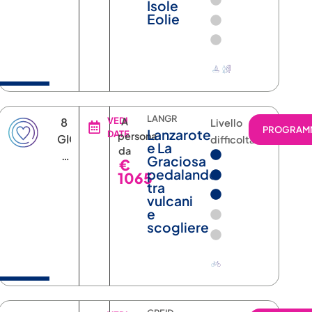
Isole
Eolie
LANGR
8
VEDI
A
Livello
RAMMA
PROGRAM
Lanzarote
DATE
persona
GIORNI
difficoltà
e La
da
7
Graciosa
€
NOTTI
pedalando
1065
tra
vulcani
e
scogliere