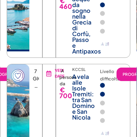
€
NOTTI
da
460
sogno
nella
Grecia
di
Corfù,
Passo
e
Antipaxos
KCCSL
7
VEDI
A
Livello
OGRAMMA
PROG
A vela
DATE
persona
GIORNI
difficoltà
alle
da
6
Isole
€
NOTTI
Tremiti:
700
tra San
Domino
e San
Nicola