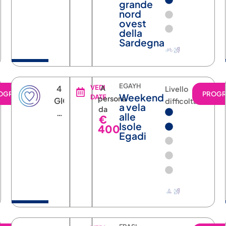
grande
nord
ovest
della
Sardegna
EGAYH
4
VEDI
A
Livello
OGRAMMA
PROG
Weekend
DATE
persona
GIORNI
difficoltà
a vela
da
3
alle
€
NOTTI
Isole
400
Egadi