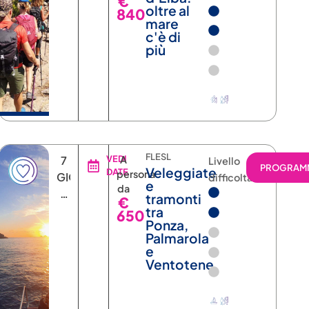
€
NOTTI
oltre al
840
mare
c'è di
più
FLESL
7
VEDI
A
Livello
RAMMA
PROGRAM
Veleggiate
DATE
persona
GIORNI
difficoltà
e
da
6
tramonti
€
NOTTI
tra
650
Ponza,
Palmarola
e
Ventotene