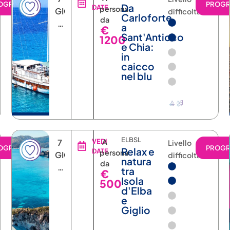
OGRAMMA
PROG
Da
DATE
persona
GIORNI
difficoltà
Carloforte
da
6
a
€
NOTTI
Sant'Antioco
1200
e Chia:
in
caicco
nel blu
ELBSL
7
VEDI
A
Livello
OGRAMMA
PROG
Relax e
DATE
persona
GIORNI
difficoltà
natura
da
6
tra
€
NOTTI
Isola
500
d'Elba
e
Giglio