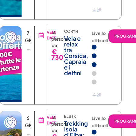
CORYH
7
VEDI
A
Livello
RAMMA
PROGRAM
Vela e
DATE
persona
GIORNI
difficoltà
relax
da
6
tra
€
NOTTI
Corsica,
730
Capraia
e i
delfini
ELBTK
6
VEDI
A
Livello
RAMMA
PROGRAM
Trekking
DATE
persona
GIORNI
difficoltà
Isola
da
5
d'Elba: