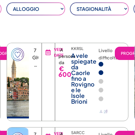
KKRSL
7
VEDI
A
Livello
OGRAMMA
PROG
A vele
DATE
persona
GIORNI
difficoltà
spiegate
da
6
da
€
NOTTI
Caorle
600
fino a
Rovigno
e le
Isole
Brioni
SARCC
7
VEDI
A
Livello