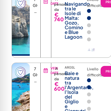
PR
Navigando
DATE
persona
GIORNI
difficoltà
tra le
da
6
Isole di
€
NOTTI
Malta:
740
Gozo,
Comino
e Blue
Lagoon
ARGSL
7
VEDI
A
Livello
PR
Baie e
DATE
persona
GIORNI
difficoltà
natura
da
6
tra
€
NOTTI
l'Argentario,
600
l'Isola
del
Giglio
e
Giannutri