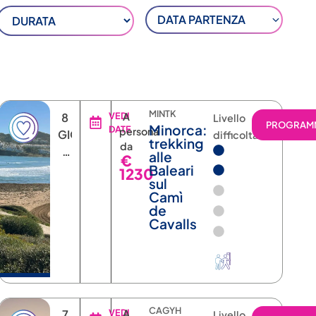
DATA PARTENZA
MINTK
8
VEDI
A
Livello
RAMMA
PROGRAM
Minorca:
DATE
persona
GIORNI
difficoltà
trekking
da
7
alle
€
NOTTI
Baleari
1230
sul
Camì
de
Cavalls
CAGYH
7
VEDI
A
Livello