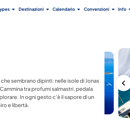
Types
Destinazioni
Calendario
Convenzioni
Info
che sembrano dipinti: nelle isole di Jonas
o. Cammina tra profumi salmastri, pedala
lorare. In ogni gesto c’è il sapore di un
ro e libertà.