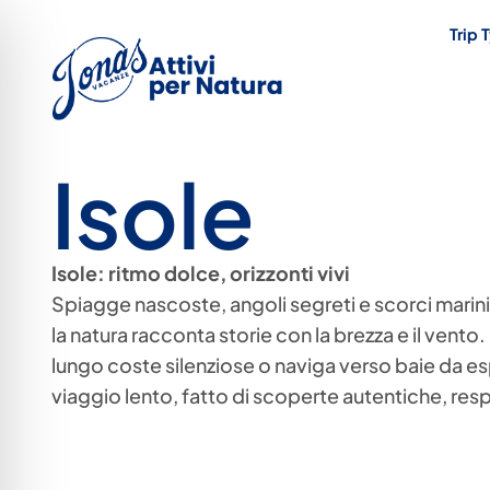
Trip 
Isole
Isole: ritmo dolce, orizzonti vivi
Spiagge nascoste, angoli segreti e scorci marini 
la natura racconta storie con la brezza e il vent
lungo coste silenziose o naviga verso baie da esp
viaggio lento, fatto di scoperte autentiche, respi