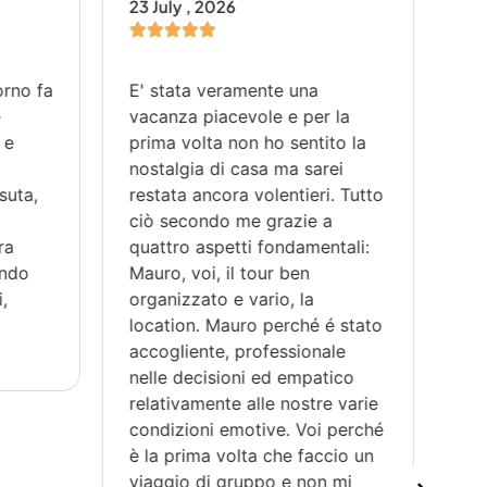
23 July , 2026
29 
orno fa
E' stata veramente una
Il 
e
vacanza piacevole e per la
su
 e
prima volta non ho sentito la
pa
a
nostalgia di casa ma sarei
co
suta,
restata ancora volentieri. Tutto
vac
ciò secondo me grazie a
co
ra
quattro aspetti fondamentali:
sap
ondo
Mauro, voi, il tour ben
fis
,
organizzato e vario, la
sp
location. Mauro perché é stato
di 
accogliente, professionale
egu
nelle decisioni ed empatico
ha
relativamente alle nostre varie
pi
condizioni emotive. Voi perché
co
è la prima volta che faccio un
sal
viaggio di gruppo e non mi
co