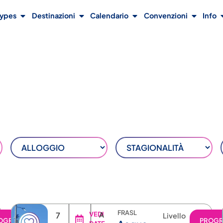
Types
Destinazioni
Calendario
Convenzioni
Info
FRASL
7
VEDI
A
Livello
OGRAMMA
PROG