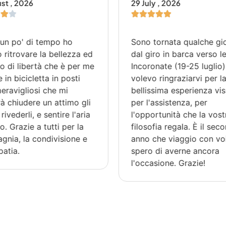
st , 2026
29 July , 2026
un po' di tempo ho
Sono tornata qualche gi
 ritrovare la bellezza ed
dal giro in barca verso l
so di libertà che è per me
Incoronate (19-25 luglio)
 in bicicletta in posti
volevo ringraziarvi per l
eravigliosi che mi
bellissima esperienza vis
à chiudere un attimo gli
per l'assistenza, per
rivederli, e sentire l'aria
l'opportunità che la vost
so. Grazie a tutti per la
filosofia regala. È il sec
nia, la condivisione e
anno che viaggio con voi
patia.
spero di averne ancora
l'occasione. Grazie!