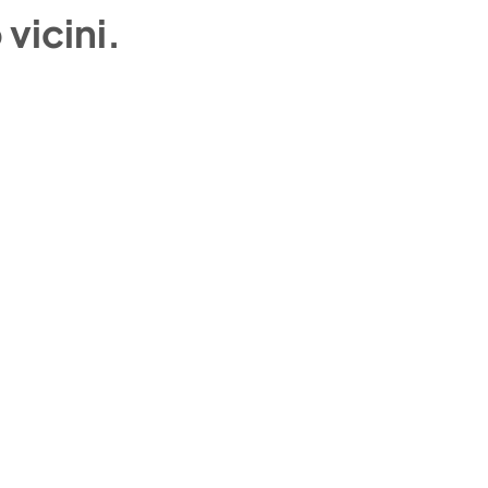
vicini.
CONDIZIONI DI VENDITA
CHI SIAMO
CALENDARIO
FAQ