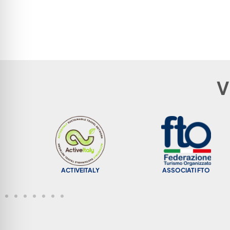
V
TRAVEL LIFE PARTNER |
committed to sustainability
ASSOCIATI FTO