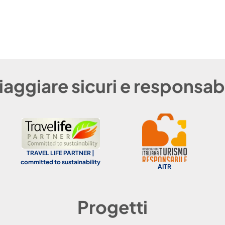
iaggiare sicuri e responsabi
AITR
#GREENHEROES
Progetti