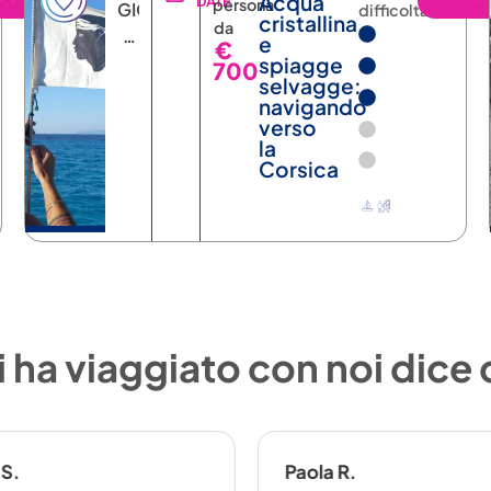
Acqua
DATE
persona
GIORNI
difficoltà
cristallina
da
6
e
€
NOTTI
spiagge
700
selvagge:
navigando
verso
la
Corsica
 ha viaggiato con noi dice
 S.
Paola R.