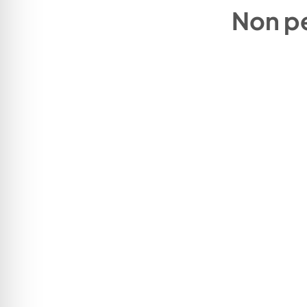
Non pe
infovacanze
044