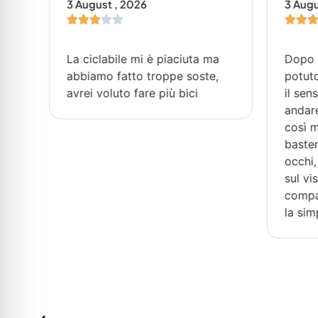
3 August , 2026
3 Augu
La ciclabile mi è piaciuta ma
Dopo 
to
abbiamo fatto troppe soste,
potuto
avrei voluto fare più bici
il sen
andare
no
così m
ma
baster
occhi, 
ura
sul vi
compag
la sim
 vi