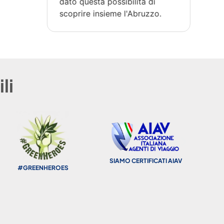
dato questa possibilità di
scoprire insieme l'Abruzzo.
li
SIAMO CERTIFICATI AIAV
FONDO DI GARANZIA