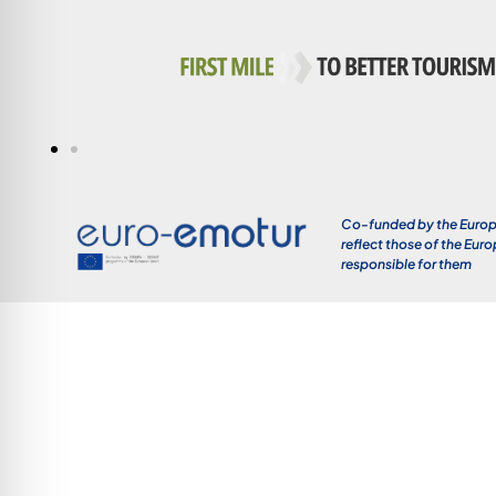
Co-funded by the Europe
reflect those of the Eur
responsible for them