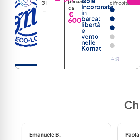
Isole
DATE
persona
GIORNI
difficoltà
Incoronate
da
6
in
€
NOTTI
barca:
600
libertà
e
vento
nelle
Kornati
Chi
Emanuele B.
Paola