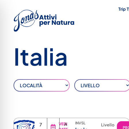
Trip 
Italia
INVSL
7
VEDI
A
Livello
PR