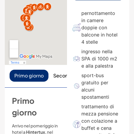
pernottamento
in camere
doppie con
balcone in hotel
4 stelle
ingresso nella
SPA di 1000 m2
e alla palestra
Primo giorno
Secondo giorno
sport-bus
Terzo giorno
gratuito per
alcuni
spostamenti
Primo
trattamento di
giorno
mezza pensione
con colazione a
Arrivo nel pomeriggio in
buffet e cena
hotel a
Hintertux
, nel