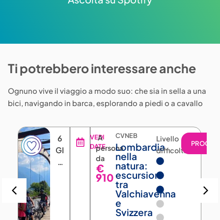
Ti potrebbero interessare anche
Ognuno vive il viaggio a modo suo: che sia in sella a una
bici, navigando in barca, esplorando a piedi o a cavallo
CVNEB
6
VEDI
A
Livello
PROGRA
Lombardia
DATE
persona
GIORNI
difficoltà
nella
da
5
natura:
€
NOTTI
escursioni
910
tra
Valchiavenna
e
Svizzera