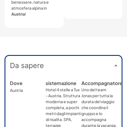
benessere, natura e
atmosfera alpina in
Austria
!
Da sapere
Dove
sistemazione
Accompagnatore
Hotel 4 stelle a Tux
Uno del team
Austria
- Austria. Struttura
Jonas per tutta la
moderna e super
durata del viaggio
completa, a pochi
che coordina il
metri dagli impianti
gruppo e lo
di risalita. SPA,
accompagna
terrazze
durante la vacanza.