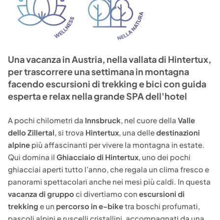
Una vacanza in Austria, nella vallata di Hintertux,
per trascorrere una settimana in montagna
facendo escursioni di trekking e bici con guida
esperta e relax nella grande SPA dell'hotel
A pochi chilometri da
Innsbruck
, nel cuore della
Valle
dello Zillertal
, si trova
Hintertux
, una delle
destinazioni
alpine
più affascinanti per vivere la montagna in estate.
Qui domina il
Ghiacciaio di Hintertux
, uno dei pochi
ghiacciai aperti tutto l’anno, che regala un clima fresco e
panorami spettacolari anche nei mesi più caldi. In questa
vacanza di gruppo
ci divertiamo con
escursioni di
trekking
e un
percorso in e-bike
tra boschi profumati,
pascoli alpini e ruscelli cristallini, accompagnati da una