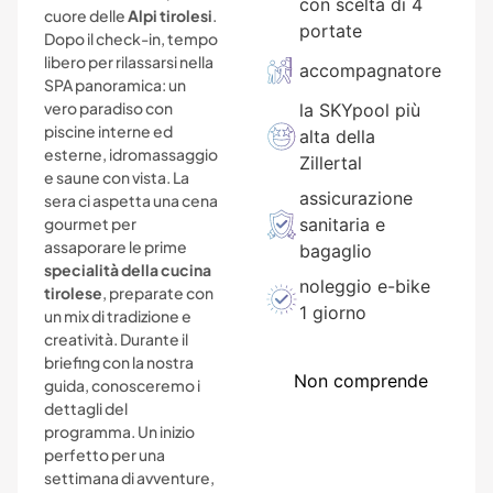
con scelta di 4
cuore delle
Alpi tirolesi
.
portate
Dopo il check-in, tempo
libero per rilassarsi nella
accompagnatore
SPA panoramica: un
vero paradiso con
la SKYpool più
piscine interne ed
alta della
esterne, idromassaggio
Zillertal
e saune con vista. La
assicurazione
sera ci aspetta una cena
gourmet per
sanitaria e
assaporare le prime
bagaglio
specialità della cucina
noleggio e-bike
tirolese
, preparate con
1 giorno
un mix di tradizione e
creatività. Durante il
briefing con la nostra
Non comprende
guida, conosceremo i
dettagli del
programma. Un inizio
perfetto per una
settimana di avventure,