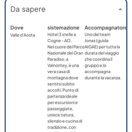
Da sapere
Dove
sistemazione
Accompagnatore
Hotel 3 stelle a
Uno del team
Valle d'Aosta
Cogne - AO.
Jonas (guida
Nel cuore del Parco
AIGAE) per tutta la
Nazionale del Gran
durata del viaggio
Paradiso, a
che coordina il
Valnontey, è una
gruppo e lo
vera casa di
accompagna
montagna dove
durante la vacanza.
sentirsi subito
accolti. Punto di
partenza ideale
per escursioni e
passeggiate,
unisce natura,
silenzio e cucina di
tradizione, con