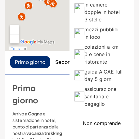
in camere
doppie in hotel
3 stelle
mezzi pubblici
in loco
colazioni a km
0 e cene in
Primo giorno
Secondo giorno
ristorante
Terzo giorno
guida AIGAE full
day 5 giorni
Primo
assicurazione
sanitaria e
giorno
bagaglio
Arrivo a
Cogne
e
sistemazione in hotel,
Non comprende
punto di partenza della
nostra
vacanza trekking