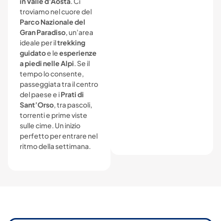
in Valle d’Aosta
. Ci
troviamo nel cuore del
Parco Nazionale del
Gran Paradiso
, un’area
ideale per il
trekking
guidato
e le
esperienze
a piedi nelle Alpi
. Se il
tempo lo consente,
passeggiata tra il centro
del paese e i
Prati di
Sant’Orso
, tra pascoli,
torrenti e prime viste
sulle cime. Un inizio
perfetto per entrare nel
ritmo della settimana.