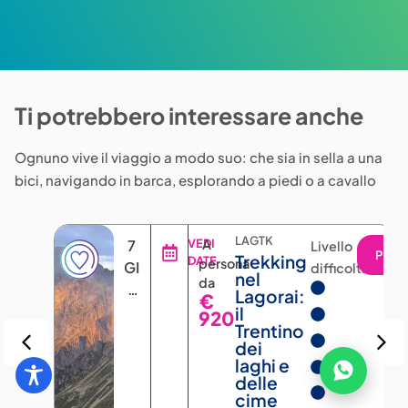
Ti potrebbero interessare anche
Ognuno vive il viaggio a modo suo: che sia in sella a una
bici, navigando in barca, esplorando a piedi o a cavallo
LAGTK
7
VEDI
A
Livello
PROGRA
Trekking
DATE
persona
GIORNI
difficoltà
nel
da
6
Lagorai:
€
NOTTI
il
920
Trentino
dei
laghi e
delle
cime