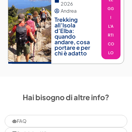
2026
GG
Andrea
I
Trekking
all’Isola
L'A
d’Elba:
quando
RTI
andare, cosa
CO
portare e per
chi è adatto
LO
Hai bisogno di altre info?
FAQ