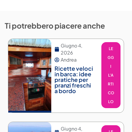
Ti potrebbero piacere anche
Giugno 4,
LE
2026
GG
Andrea
I
Ricette veloci
in barca: idee
L'A
pratiche per
pranzi freschi
RTI
a bordo
CO
LO
Giugno 4,
LE