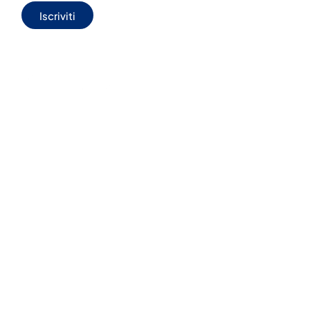
Iscriviti
0444
infovacanze@jonas
303001
JONAS BOX
WELFARE
CONVENZIONI
AGENZIE
PILLOLE
JONAS CONSAPEVOLE/TRAVEL LIFE
CONDIZIONI DI VENDITA
CHI SIAMO