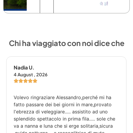
Chi ha viaggiato con noi dice che
Nadia U.
E
4 August , 2026
3 
Volevo ringraziare Alessandro,perché mi ha
La
fatto passare dei bei giorni in mare,provato
tr
l'ebrezza di veleggiare..... assistito ad uno
splendido spettacolo in prima fila..... sole che
va a nanna e luna che si erge solitaria,sicura
,guida notturna.....e raccoglitrice di mute
confidenze. Che buon Vento vi accompagni