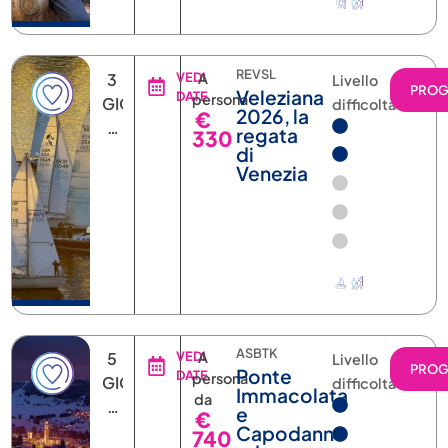
REVSL
3
VEDI
A
Livello
PRO
Veleziana
DATE
persona
GIORNI
difficoltà
2026, la
€
2
regata
330
NOTTI
di
Venezia
ASBTK
5
VEDI
A
Livello
PRO
Ponte
DATE
persona
GIORNI
difficoltà
Immacolata
da
4
e
€
NOTTI
Capodanno
740
ad
Asiago: