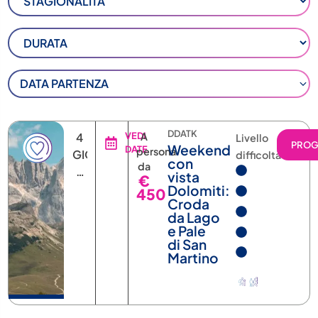
DATA PARTENZA
DDATK
4
VEDI
A
Livello
PRO
Weekend
DATE
persona
GIORNI
difficoltà
con
da
3
vista
€
NOTTI
Dolomiti:
450
Croda
da Lago
e Pale
di San
Martino
KKRSL
VEDI
A