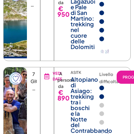
€
DATA
di San
950
Martino:
trekking
nel
cuore
delle
Dolomiti
ASITK
7
VEDI
A
Livello
PRO
Altopiano
DATE
persona
GIORNI
difficoltà
di
da
6
Asiago:
€
NOTTI
trekking
890
tra i
boschi
e la
Notte
del
Contrabbando