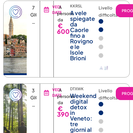
7
Livello
PRO
A vele
DATE
persona
GIORNI
difficoltà
spiegate
da
6
da
€
NOTTI
Caorle
600
fino a
Rovigno
e le
Isole
Brioni
DTXWK
3
VEDI
A
Livello
PRO
Weekend
DATE
persona
GIORNI
difficoltà
digital
da
2
detox
€
NOTTI
in
390
Veneto:
tre
giorni al
Tretto