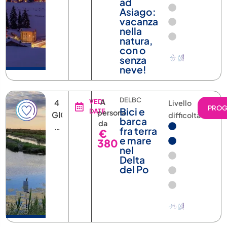
vacanza
nella
natura,
con o
senza
neve!
DELBC
4
VEDI
A
Livello
PRO
Bici e
DATE
persona
GIORNI
difficoltà
barca
da
3
fra terra
€
NOTTI
e mare
380
nel
/ 3
Delta
GIORNI
del Po
2
NOTTI