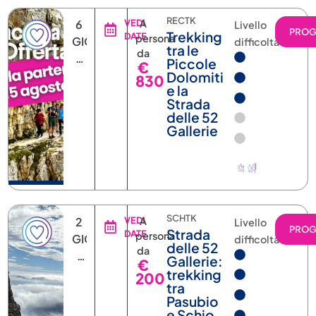
RECTK
6
VEDI
A
Livello
PRO
Trekking
DATE
persona
GIORNI
difficoltà
tra le
da
5
Piccole
€
NOTTI
Dolomiti
830
e la
Strada
delle 52
Gallerie
SCHTK
2
VEDI
A
Livello
PRO
Strada
DATE
persona
GIORNI
difficoltà
delle 52
da
1
Gallerie:
€
NOTTE
trekking
200
tra
(POSSIBILITÀ
Pasubio
DI
e Schio
AGGIUNGERE