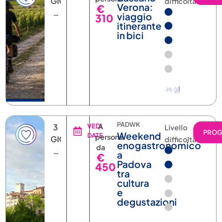
2
viaggio
310
NOTTI
itinerante
in bici
PADWK
3
VEDI
A
Livello
PRO
Weekend
DATE
persona
GIORNI
difficoltà
enogastronomico
da
2
a
€
NOTTI
Padova
450
tra
cultura
e
degustazioni