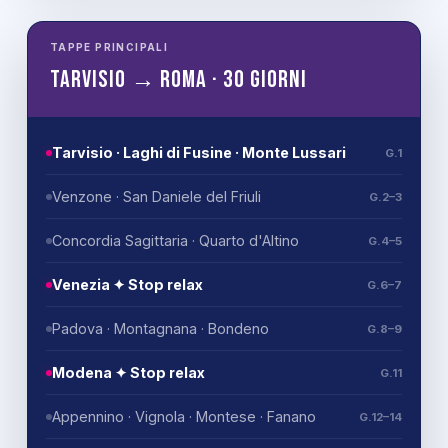
TAPPE PRINCIPALI
Tarvisio → Roma · 30 giorni
Tarvisio · Laghi di Fusine · Monte Lussari
G.1
Venzone · San Daniele del Friuli
G.2–3
Concordia Sagittaria · Quarto d'Altino
G.4–5
Venezia ✦ Stop relax
G.6–7
Padova · Montagnana · Bondeno
G.8–9
Modena ✦ Stop relax
G.11
Appennino · Vignola · Montese · Fanano
G.12–14