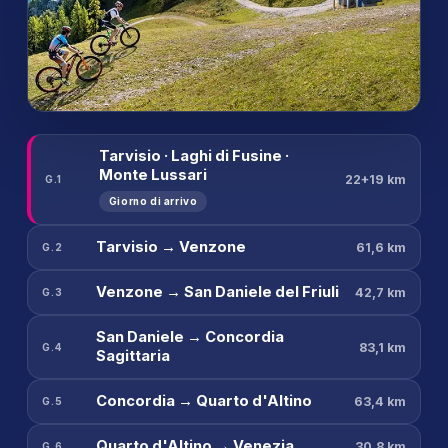
Tarvisio · Laghi di Fusine ·
Monte Lussari
22+19 km
G.1
Giorno di arrivo
Tarvisio → Venzone
61,6 km
G.2
Venzone → San Daniele del Friuli
42,7 km
G.3
San Daniele → Concordia
83,1 km
G.4
Sagittaria
Concordia → Quarto d'Altino
63,4 km
G.5
Quarto d'Altino → Venezia
30,8 km
G.6