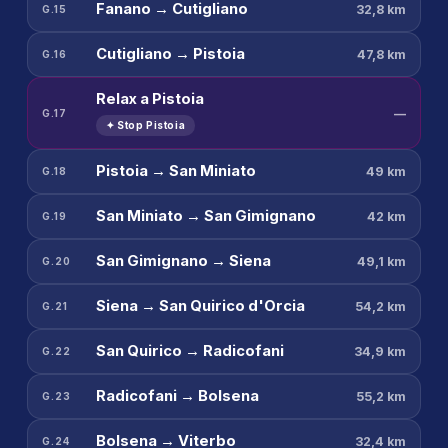
Fanano → Cutigliano
32,8 km
G.15
Cutigliano → Pistoia
47,8 km
G.16
Relax a Pistoia
—
G.17
✦ Stop Pistoia
Pistoia → San Miniato
49 km
G.18
San Miniato → San Gimignano
42 km
G.19
San Gimignano → Siena
49,1 km
G.20
Siena → San Quirico d'Orcia
54,2 km
G.21
San Quirico → Radicofani
34,9 km
G.22
Radicofani → Bolsena
55,2 km
G.23
Bolsena → Viterbo
32,4 km
G.24