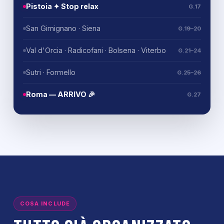
Pistoia ✦ Stop relax
G.17
San Gimignano · Siena
G.19–20
Val d'Orcia · Radicofani · Bolsena · Viterbo
G.21–24
Sutri · Formello
G.25–26
Roma — ARRIVO 🎉
G.27
COSA INCLUDE