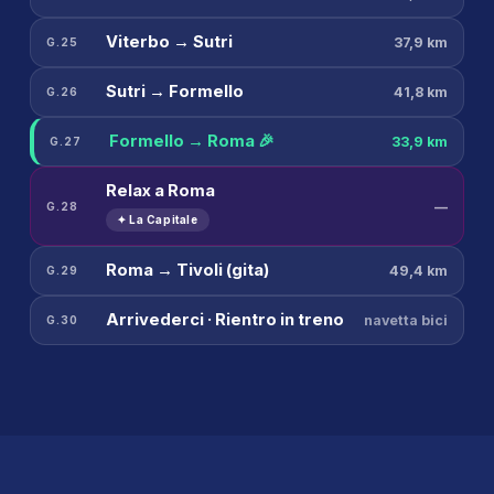
Viterbo → Sutri
37,9 km
G.25
Sutri → Formello
41,8 km
G.26
Formello → Roma 🎉
33,9 km
G.27
Relax a Roma
—
G.28
✦ La Capitale
Roma → Tivoli (gita)
49,4 km
G.29
Arrivederci · Rientro in treno
navetta bici
G.30