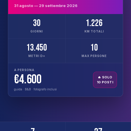
31 agosto — 29 settembre 2026
30
1.226
GIORNI
KM TOTALI
13.450
10
METRI D+
MAX PERSONE
A PERSONA
€4.600
🔥 SOLO
10 POSTI
guida · B&B · fotografo inclusi