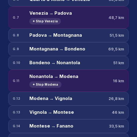
Venezia → Padova
48,7 km
G.7
✦ Stop Venezia
Padova → Montagnana
51,5 km
G.8
Montagnana → Bondeno
69,5 km
G.9
Bondeno → Nonantola
51 km
G.10
Nonantola → Modena
16 km
G.11
✦ Stop Modena
Modena → Vignola
26,8 km
G.12
Vignola → Montese
46 km
G.13
Montese → Fanano
33,5 km
G.14