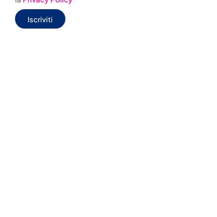
Iscriviti
0444
infovacanze@jonas
303001
JONAS BOX
WELFARE
CONVENZIONI
AGENZIE
PILLOLE
JONAS CONSAPEVOLE/TRAVEL LIFE
CONDIZIONI DI VENDITA