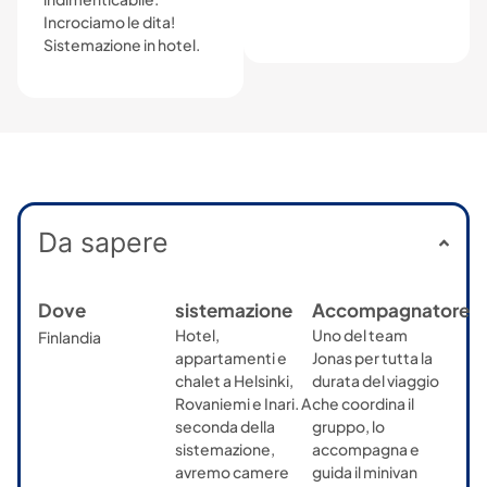
Incrociamo le dita!
Sistemazione in hotel.
Da sapere
Dove
sistemazione
Accompagnatore
Hotel,
Uno del team
Finlandia
appartamenti e
Jonas per tutta la
chalet a Helsinki,
durata del viaggio
Rovaniemi e Inari. A
che coordina il
seconda della
gruppo, lo
sistemazione,
accompagna e
avremo camere
guida il minivan