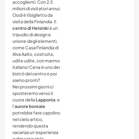
accoglienti. Con 2,5
milioni di visitatori annui,
Oodi è il biglietto da
visita della Finlandia. Il
centro di Helsinki
è un
tripudio di design e
unione degli elementi,
come Casa Finlandia di
Alva Aalto, costruita,
udite udite, con marmo
italiano! Cena in uno dei
bistrò del centro e poi
siamo pronti?
Nei prossimi giorni ci
sposteremo verso il
cuore della
Lapponia
: e
l'
aurore boreale
potrebbe fare capolino
nel cielo artico,
rendendo questa
vacanza un’esperienza
indimenticabile.