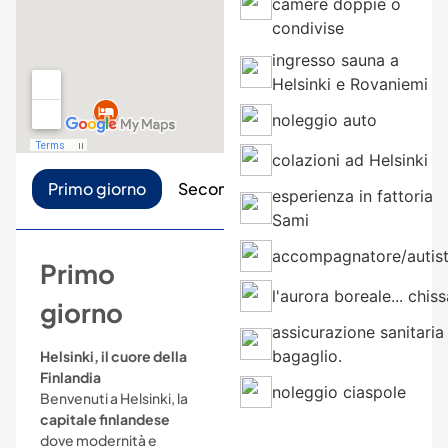
camere doppie o
condivise
ingresso sauna a
Helsinki e Rovaniemi
noleggio auto
colazioni ad Helsinki
Primo giorno
Secondo giorno
Terzo giorno
esperienza in fattoria
Sami
accompagnatore/autis
Primo
l'aurora boreale... chiss
giorno
assicurazione sanitaria
bagaglio.
Helsinki, il cuore della
Finlandia
noleggio ciaspole
Benvenuti a Helsinki, la
capitale finlandese
dove modernità e