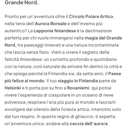
Grande Nord.
Pronto per un’avventura oltre il
Circolo Polare Artico
,
nella terra dell’
Aurora Boreale
e dell’inverno più
autentico? La
Lapponia finlandese
è la destinazione
perfetta per chi vuole immergersi nella
magia del Grande
Nord,
tra paesaggi innevati e una natura incontaminata
che lascia senza fiato. Vieni a vivere il segreto della
felicità finlandese: un contatto profondo e quotidiano
con la natura, così naturale da arrivare fin dentro la città e
che spiega perché la Finlandia sia, da sette anni, il
Paese
più felice al mondo
. Il tuo
viaggio in Finlandia
parte da
Helsinki
e ti porta poi su fino a
Rovaniemi
: qui potrai
vivere l’esperienza di ciaspolare in un oceano di neve
polverosa, respirare l’aria più pura al mondo e lasciarti
avvolgere dal silenzio della foresta artica, interrotto solo
dal tuo respiro. In questo regno di ghiaccio, ti aspetta
un’avventura unica: andare alla
caccia dell'aurora