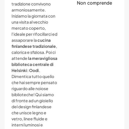
Non comprende
tradizione convivono
armoniosamente.
Iniziamo la giornata con
una visita al vecchio
mercato coperto,
l'ideale per rifocillarci ed
assaporare la
cucina
finlandese tradizionale
,
calorica e sfiziosa. Poi ci
attende
la meravigliosa
biblioteca centrale di
Helsinki: Oodi
.
Dimentica tutto quello
che hai sempre pensato
riguardo alle noiose
biblioteche! Qui siamo
di fronte ad un gioiello
del design finlandese
che unisce legno e
vetro, linee fluide e
interni luminosi e