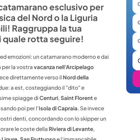
 catamarano esclusivo per
sica del Nord o la Liguria
ili! Raggruppa la tua
li quale rotta seguire!
 ed emozioni: un catamarano moderno e dai
 per la vostra
vacanza nell'Arcipelago
nvece direttamente verso il
Nord della
due: a est, costeggiando il "dito" e
ssime spiagge di
Centuri
,
Saint Florent
e
ssando poi per l'
Isola di Capraia
. Se invece
vostri denti, concordando con lo skipper un
lorare le coste della
Riviera di Levante
,
 Ligure, San Fruttuoso
e l'immancabile,