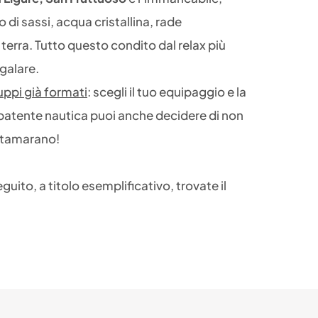
 di sassi, acqua cristallina, rade
 terra. Tutto questo condito dal relax più
egalare.
uppi già formati
: scegli il tuo equipaggio e la
 la patente nautica puoi anche decidere di non
 catamarano!
guito, a titolo esemplificativo, trovate il