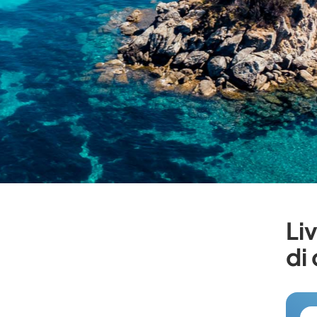
Li
di 