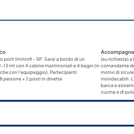
co
Accompagna
 porti limitrofi - SP. Sarai a bordo di un
(su richiesta) a
2-13 mt con 4 cabine matrimoniali e 4 bagni (in
comandante dell
che con l'equipaggio). Partecipanti:
motivi di sicur
 persone + 2 posti in dinette
insindacabili. L
barca e assieme 
cucina e di pul