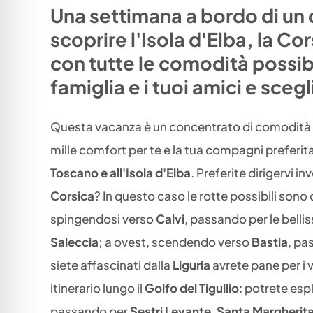
Una settimana a bordo di un
scoprire l'Isola d'Elba, la Cor
con tutte le comodità possib
famiglia e i tuoi amici e sceg
Questa vacanza è un concentrato di comodità
mille comfort per te e la tua compagni preferita
Toscano e all'Isola d'Elba
. Preferite dirigervi i
Corsica
? In questo caso le rotte possibili sono 
spingendosi verso
Calvi
, passando per le belli
Saleccia
; a ovest, scendendo verso
Bastia
, pa
siete affascinati dalla
Liguria
avrete pane per i 
itinerario lungo il
Golfo del Tigullio
: potrete esp
passando per
Sestri Levante
,
Santa Margherita