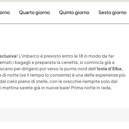
iorno
Quarto giorno
Quinto giorno
Sesto giorno
sclusiva
! L'imbarco è previsto entro le 18 in modo da far
emati i bagagli e preparata la cenetta, si comincia già a
cano per dirigersi poi verso la punta nord dell'
Isola d'Elba,
 di notte (se il tempo lo consente) è una delle esperienze più
l cielo pieno di stelle, con le orecchie riempite solo dal
 mattina sarete già in nuove baie! Prima notte in rada,