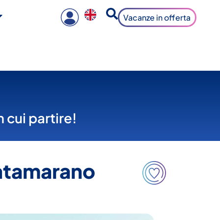
Vacanze in offerta
 cui partire!
catamarano