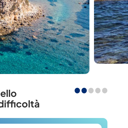
vello
difficoltà