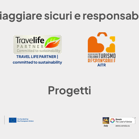
iaggiare sicuri e responsabi
RAVEL LIFE PARTNER |
mitted to sustainability
AITR
#GR
Progetti