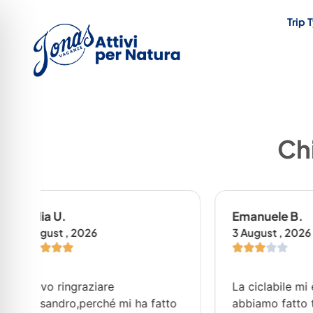
Trip 
Chi
Emanuele B.
Paola
3 August , 2026
3 Augu
La ciclabile mi è piaciuta ma
Dopo 
to
abbiamo fatto troppe soste,
potuto