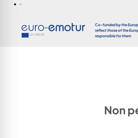
Co-funded by the Europe
reflect those of the Eur
responsible for them
Non pe