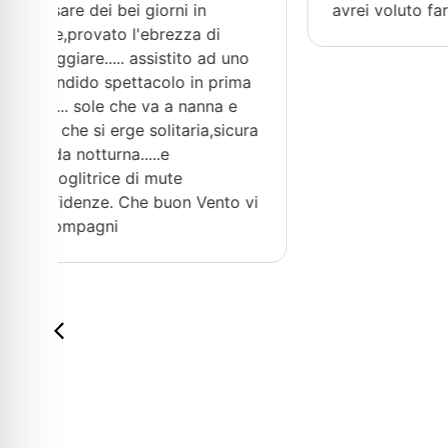
avrei voluto fare più bici
il sen
andare
no
così m
ma
baster
occhi, 
ura
sul vi
compag
la sim
 vi