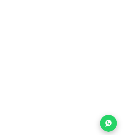
CONDIZIONI DI VENDITA
CHI SIAMO
CALENDARIO
FAQ
CONTATTI
AREA RISERVATA