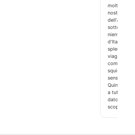
molto vari e lasciato nella
nostra memoria l'essenza
dell'Abruzzo, regione spesso
sottovalutata ma che non ha
niente da invidiare alle altre
d'Italia. Infine la location é una
splendida cornice per questo
viaggio perché concede relax,
comfort, gentilezza e cibo
squisito che lascia davvero un
senso di godimento finale.
Quindi grazie davvero di cuore
a tutti e a Jonas per averci
dato questa possibilità di
scoprire insieme l'Abruzzo.