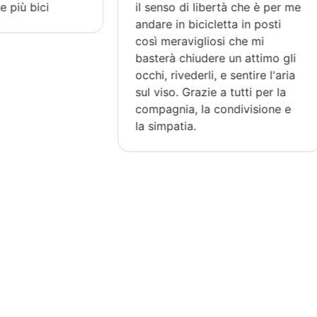
so di libertà che è per me
Incoronate (19-25 luglio)
 in bicicletta in posti
volevo ringraziarvi per l
eravigliosi che mi
bellissima esperienza vis
à chiudere un attimo gli
per l'assistenza, per
rivederli, e sentire l'aria
l'opportunità che la vost
so. Grazie a tutti per la
filosofia regala. È il sec
nia, la condivisione e
anno che viaggio con voi
patia.
spero di averne ancora
l'occasione. Grazie!