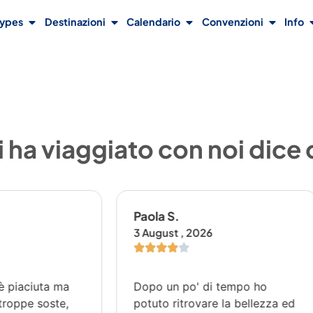
Types
Destinazioni
Calendario
Convenzioni
Info
 ha viaggiato con noi dice
 S.
Paola R.
st , 2026
29 July , 2026
un po' di tempo ho
Sono tornata qualche gi
 ritrovare la bellezza ed
dal giro in barca verso l