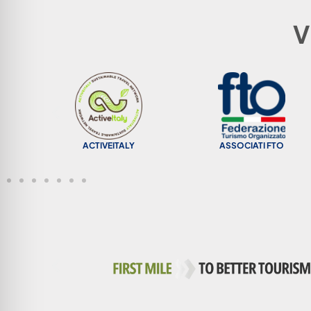
V
T
com
ACTIVEITALY
ASSOCIATI FTO