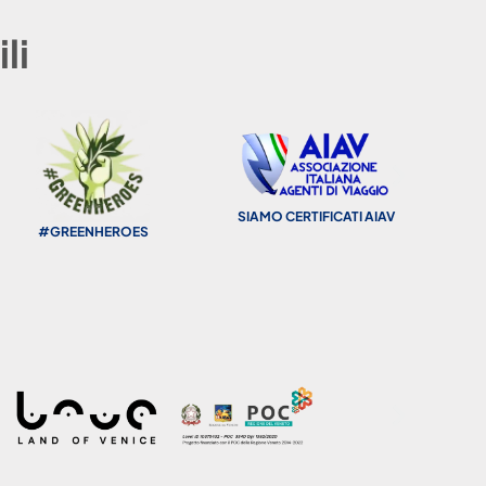
li
SIAMO CERTIFICATI AIAV
FONDO DI 
EENHEROES