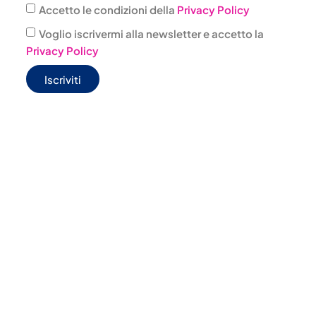
Accetto le condizioni della
Privacy Policy
Voglio iscrivermi alla newsletter e accetto la
Privacy Policy
Iscriviti
JONAS BOX
WELFARE
@jonas.it
CONVENZIONI
4 303001
AGENZIE
PILLOLE
JONAS CONSAPEVOLE/TRAVEL LIFE