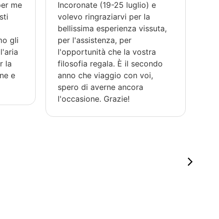
 per me
Incoronate (19-25 luglio) e
pri
sti
volevo ringraziarvi per la
nos
bellissima esperienza vissuta,
res
mo gli
per l'assistenza, per
ci
l'aria
l'opportunità che la vostra
qu
r la
filosofia regala. È il secondo
Mau
ne e
anno che viaggio con voi,
org
spero di averne ancora
lo
l'occasione. Grazie!
ac
ne
rel
co
è l
vi
as
pe
L'
me
co