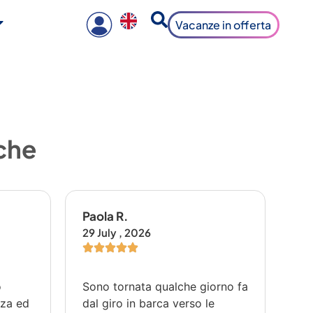
Vacanze in offerta
 che
Paola R.
Fr
29 July , 2026
23 
o
Sono tornata qualche giorno fa
E'
zza ed
dal giro in barca verso le
va