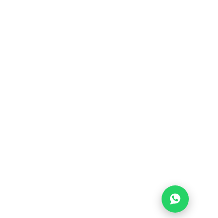
CONDIZIONI DI VENDITA
CHI SIAMO
CALENDARIO
FAQ
CONTATTI
AREA RISERVATA