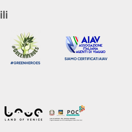
li
SIAMO CERTIFICATI AIAV
F
#GREENHEROES