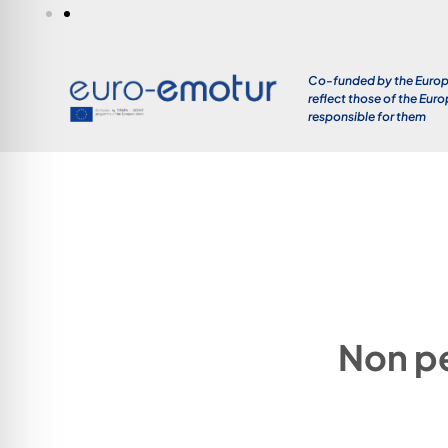
Co-funded by the Europe
reflect those of the Eur
responsible for them
Non pe