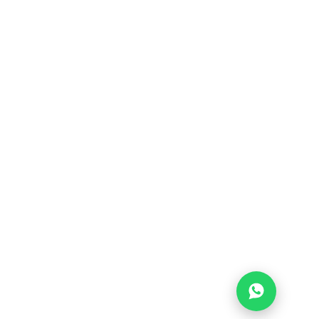
CONDIZIONI DI VENDITA
CHI SIAMO
CALENDARIO
FAQ
CONTATTI
AREA RISERVATA