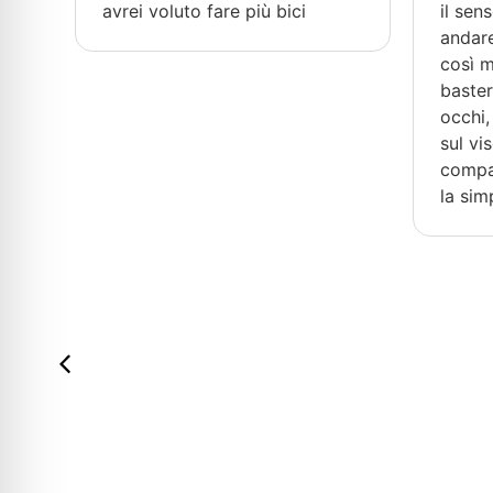
avrei voluto fare più bici
il sen
andare
no
così m
ma
baster
occhi, 
ura
sul vi
compag
la sim
 vi