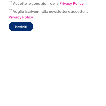
Accetto le condizioni della
Privacy Policy
Voglio iscrivermi alla newsletter e accetto la
Privacy Policy
Iscriviti
JONAS BOX
WELFARE
@jonas.it
CONVENZIONI
4 303001
AGENZIE
PILLOLE
JONAS CONSAPEVOLE/TRAVEL LIFE