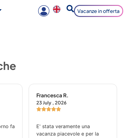
Vacanze in offerta
 che
Francesca R.
Gi
23 July , 2026
29 
orno fa
E' stata veramente una
Il 
e
vacanza piacevole e per la
su