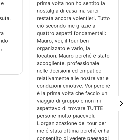
 e
prima volta non ho sentito la
pa
a
nostalgia di casa ma sarei
co
suta,
restata ancora volentieri. Tutto
vac
ciò secondo me grazie a
co
ra
quattro aspetti fondamentali:
sap
ondo
Mauro, voi, il tour ben
fis
,
organizzato e vario, la
sp
location. Mauro perché é stato
di 
accogliente, professionale
egu
nelle decisioni ed empatico
ha
relativamente alle nostre varie
pi
condizioni emotive. Voi perché
co
è la prima volta che faccio un
sal
viaggio di gruppo e non mi
co
aspettavo di trovare TUTTE
rip
persone molto piacevoli.
L'organizzazione del tour per
me é stata ottima perché ci ha
consentito di vedere paesaggi