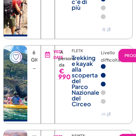
c'è di
più
FLETK
6
VEDI
A
Livello
PRO
Trekking
DATE
persona
GIORNI
difficoltà
e kayak
da
E
alla
€
5
scoperta
990
del
NOTTI
Parco
Nazionale
del
Circeo
NAMTK