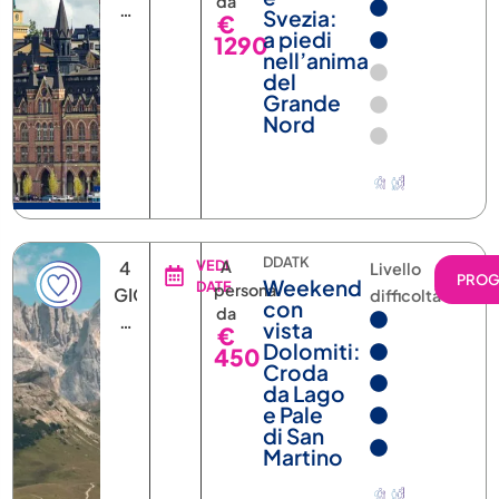
da
6
Svezia:
€
NOTTI
a piedi
1290
nell’anima
del
Grande
Nord
DDATK
4
VEDI
A
Livello
PRO
Weekend
DATE
persona
GIORNI
difficoltà
con
da
3
vista
€
NOTTI
Dolomiti:
450
Croda
da Lago
e Pale
di San
Martino