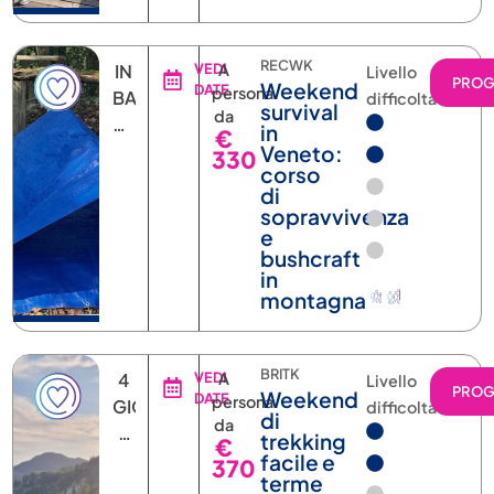
RECWK
IN
VEDI
A
Livello
PRO
Weekend
DATE
persona
BASE
difficoltà
survival
da
ALLA
in
€
DATA
Veneto:
330
corso
di
sopravvivenza
e
bushcraft
in
montagna
BRITK
4
VEDI
A
Livello
PRO
Weekend
DATE
persona
GIORNI
difficoltà
di
da
3
trekking
€
NOTTI
facile e
370
terme