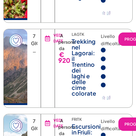
LAGTK
7
VEDI
A
Livello
PRO
Trekking
DATE
persona
GIORNI
difficoltà
nel
da
6
Lagorai:
€
NOTTI
il
920
Trentino
dei
laghi e
delle
cime
colorate
FRITK
7
VEDI
A
Livello
PRO
Escursioni
DATE
persona
GIORNI
difficoltà
in Friuli:
da
6