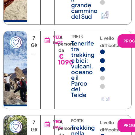
grande
cammino
del Sud
TNRTK
7
VEDI
A
Livello
PRO
Tenerife
DATE
persona
GIORNI
difficoltà
tra
da
6
trekking
€
NOTTI
e bici:
1090
vulcani,
oceano
e il
Parco
del
Teide
FORTK
7
VEDI
A
Livello
PRO
Trekking
DATE
persona
GIORNI
difficoltà
nella
da