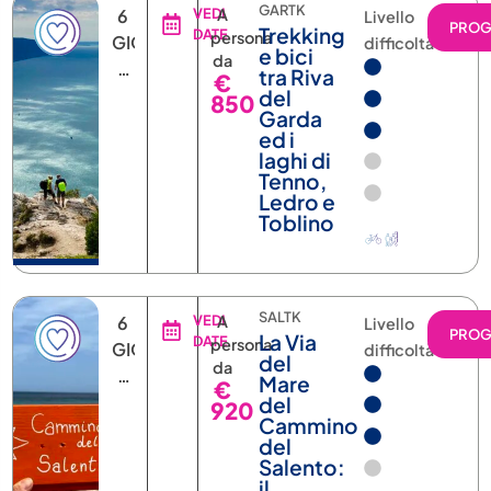
GARTK
6
VEDI
A
Livello
PRO
Trekking
DATE
persona
GIORNI
difficoltà
e bici
da
5
tra Riva
€
NOTTI
del
850
Garda
ed i
laghi di
Tenno,
Ledro e
Toblino
SALTK
6
VEDI
A
Livello
PRO
La Via
DATE
persona
GIORNI
difficoltà
del
da
5
Mare
€
NOTTI
del
920
Cammino
del
Salento:
il