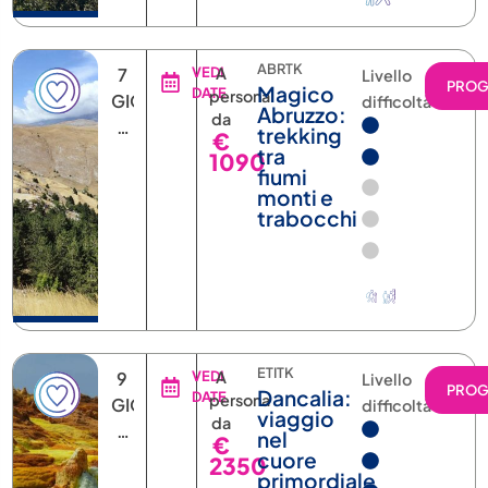
ABRTK
7
VEDI
A
Livello
PRO
Magico
DATE
persona
GIORNI
difficoltà
Abruzzo:
da
6
trekking
€
NOTTI
tra
1090
fiumi
monti e
trabocchi
ETITK
9
VEDI
A
Livello
PRO
Dancalia:
DATE
persona
GIORNI
difficoltà
viaggio
da
6
nel
€
NOTTI
cuore
2350
primordiale
(+2