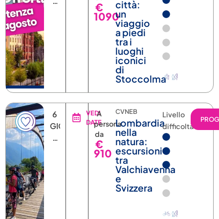
6
città:
€
NOTTI
un
1090
viaggio
a piedi
tra i
luoghi
iconici
di
Stoccolma
CVNEB
6
VEDI
A
Livello
PRO
Lombardia
DATE
persona
GIORNI
difficoltà
nella
da
5
natura:
€
NOTTI
escursioni
910
tra
Valchiavenna
e
Svizzera