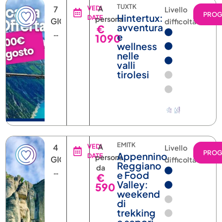
TUXTK
7
VEDI
A
Livello
PRO
Hintertux:
DATE
persona
GIORNI
difficoltà
avventura
€
6
e
1090
NOTTI
wellness
nelle
valli
tirolesi
EMITK
4
VEDI
A
Livello
PRO
Appennino
DATE
persona
GIORNI
difficoltà
Reggiano
da
3
e Food
€
NOTTI
Valley:
590
weekend
di
trekking