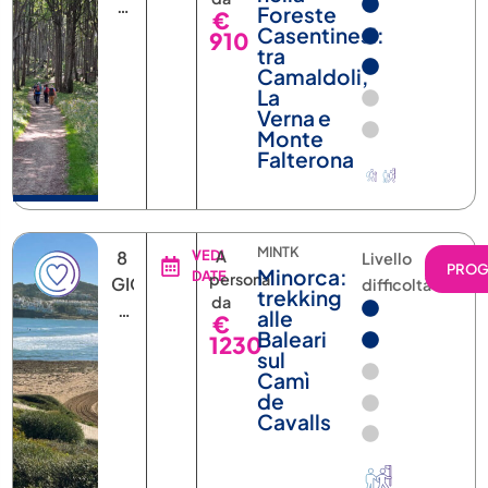
6
Foreste
€
NOTTI
Casentinesi:
910
tra
Camaldoli,
La
Verna e
Monte
Falterona
MINTK
8
VEDI
A
Livello
PRO
Minorca:
DATE
persona
GIORNI
difficoltà
trekking
da
7
alle
€
NOTTI
Baleari
1230
sul
Camì
de
Cavalls