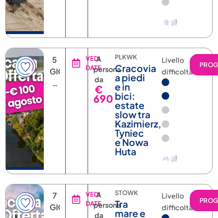
VOLO)
PLKWK
5
VEDI
A
Livello
PRO
Cracovia
DATE
persona
GIORNI
difficoltà
a piedi
da
4
e in
€
NOTTI
bici:
690
estate
slow tra
Kazimierz,
Tyniec
e Nowa
Huta
STOWK
7
VEDI
A
Livello
PRO
Tra
DATE
persona
GIORNI
difficoltà
mare e
da