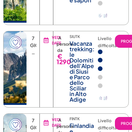
e sapori
SIUTK
7
VEDI
A
Livello
PRO
Vacanza
DATE
persona
GIORNI
difficoltà
trekking:
da
6
le
€
NOTTI
Dolomiti
1290
dell'Alpe
di Siusi
e Parco
dello
Sciliar
in Alto
Adige
FINTK
7
VEDI
A
Livello
PRO
Finlandia
DATE
persona
GIORNI
difficoltà
e