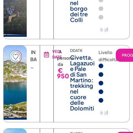
nel
borgo
dei tre
Colli
DDATK
IN
VEDI
A
Livello
PRO
Civetta,
DATE
persona
BASE
difficoltà
Lagazuoi
da
ALLA
e Pale
€
DATA
di San
950
Martino:
trekking
nel
cuore
delle
Dolomiti