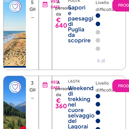
PUGTK
5
VEDI
A
Livello
PRO
Sapori
DATE
persona
GIORNI
difficoltà
e
da
4
paesaggi
€
NOTTI
di
640
Puglia
da
scoprire
LAGTK
3
VEDI
A
Livello
PRO
Weekend
DATE
persona
GIORNI
difficoltà
di
da
2
trekking
€
NOTTI
nel
360
cuore
selvaggio
del
Lagorai