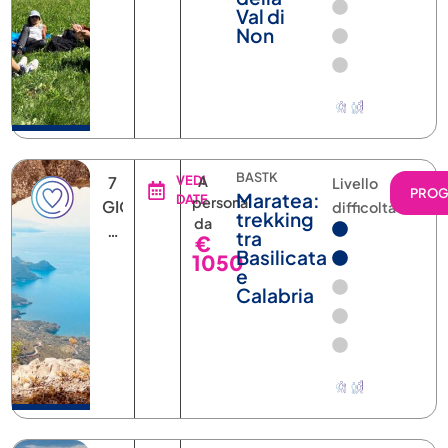
Val di
Non
BASTK
7
VEDI
A
Livello
PRO
Maratea:
DATE
persona
GIORNI
difficoltà
trekking
da
6
tra
€
NOTTI
Basilicata
1050
e
Calabria