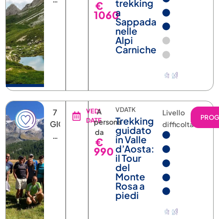
trekking
€
NOTTI
a
1060
Sappada
nelle
Alpi
Carniche
VDATK
7
VEDI
A
Livello
PRO
Trekking
DATE
persona
GIORNI
difficoltà
guidato
da
6
in Valle
€
NOTTI
d’Aosta:
990
il Tour
del
Monte
Rosa a
piedi