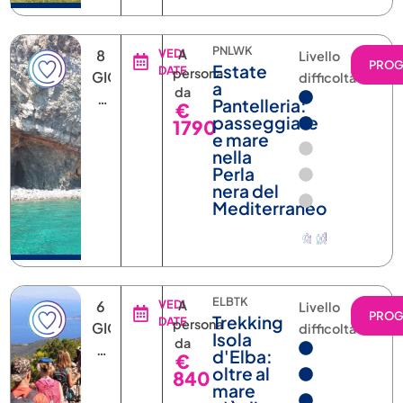
PNLWK
8
VEDI
A
Livello
PRO
Estate
DATE
persona
GIORNI
difficoltà
a
da
7
Pantelleria:
€
NOTTI
passeggiate
1790
e mare
nella
Perla
nera del
Mediterraneo
ELBTK
6
VEDI
A
Livello
PRO
Trekking
DATE
persona
GIORNI
difficoltà
Isola
da
5
d'Elba:
€
NOTTI
oltre al
840
mare