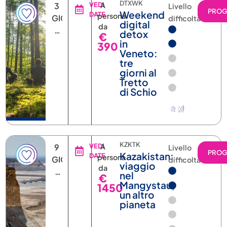
DTXWK
3
VEDI
A
Livello
PRO
Weekend
DATE
persona
GIORNI
difficoltà
digital
da
2
detox
€
NOTTI
in
390
Veneto:
tre
giorni al
Tretto
di Schio
KZKTK
9
VEDI
A
Livello
PRO
Kazakistan:
DATE
persona
GIORNI
difficoltà
viaggio
da
7
nel
€
NOTTI
Mangystau,
1450
un altro
(+
pianeta
UNA
IN